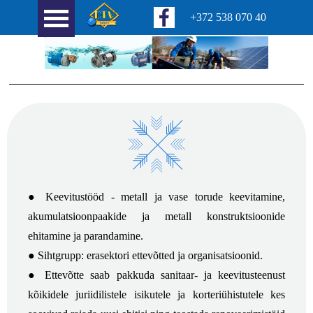
+372 538 070 40
● Keevitustööd -
metall ja vase torude keevitamine,
akumulatsioonpaakide ja metall konstruktsioonide
ehitamine ja parandamine.
● Sihtgrupp: erasektori ettevõtted ja organisatsioonid.
● Ettevõtte saab pakkuda sanitaar-
ja keevitusteenust
kõikidele juriidilistele isikutele ja korteriühistutele kes