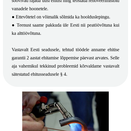
soovivad rajada uusi ehitisi ning teostada renoveerimistöid
vanadele hoonetele.
● Ettevõtetel on võimalik sõlmida ka hoolduslepingu.
● Teenust saame pakkuda üle Eesti nii peatöövõtuna kui
ka alttöövõtuna.
Vastavalt Eesti seadusele, tehtud töödele anname ehitise
garantii 2 aastat ehitamise lõppemise päevast arvates. Selle
aja vahemikul tekkinud probleemid kõrvaldame vastavalt
sätestatud ehitusseadusele § 4.